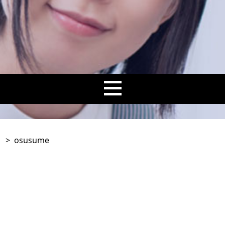
。
>
osusume