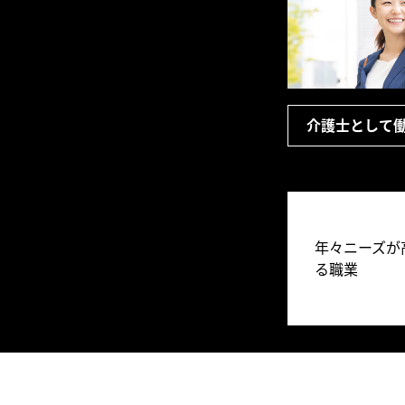
介護士として
年々ニーズが
る職業